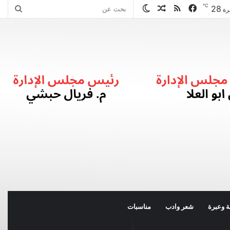
℃
28
فيسبوك
ملخص
مقال
الوضع
بحث
رة
الموقع
عشوائي
المظلم
عن
RSS
 وعبرة
شعر وادب
مناسبات