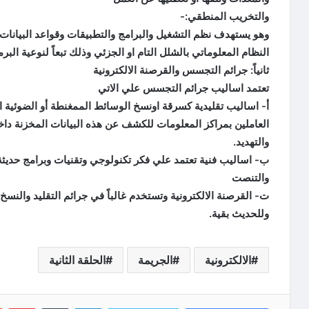
والتخريب المنطقي:-
وهو يستهدف نظم التشغيل والبرامج والتطبيقات وقواعد البيانا
النظام المعلوماتي بالشلل التام او الجزئي وذلك تبعاً لنوعية الب
ثانياً: جرائم التجسس والقرصنة الالكترونية
تعتمد اساليب جرائم التجسس علي الاتي
أ‌- اساليب تقليدية كسرقة اونسخ الوسائط الممغنطة أو الضوئية ا
العاملين بمراكز المعلومات للكشف عن هذه البيانات المخزنة دا
والتهديد.
ب‌- اساليب فنية تعتمد علي فكر تكنولوجي وتقنيات وبرامج حد
والتنصت
ت‌- القرصنة الالكترونية وتستخدم غالباً في جرائم التقليد والنسخ 
وللحديث بقية.
الالكترونية
الجريمة
الحلقة الثانية
لينكدإن
‏Tumblr
بينتيريست