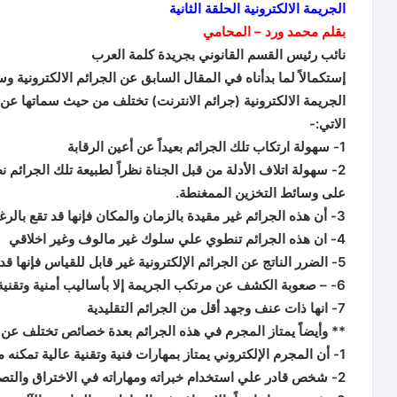
الجريمة الالكترونية الحلقة الثانية
بقلم محمد ورد – المحامي
نائب رئيس القسم القانوني بجريدة كلمة العرب
إستكمالاً لما بدأناه في المقال السابق عن الجرائم الالكترونية و
الجريمة الالكترونية (جرائم الانترنت) تختلف من حيث سماتها عن
الاتي:-
1- سهولة ارتكاب تلك الجرائم بعيداً عن أعين الرقابة
2- سهولة اتلاف الأدلة من قبل الجناة نظراً لطبيعة تلك الجرائم 
على وسائط التخزين الممغنطة.
3- أن هذه الجرائم غير مقيدة بالزمان والمكان فإنها قد تقع بالرغم من التباعد الجغرافي بين الجاني والمجني عليه
4- ان هذه الجرائم تنطوي علي سلوك غير مالوف وغير اخلاقي
5- الضرر الناتج عن الجرائم الإلكترونية غير قابل للقياس فإنها قد تلحق أضراراً جسمية
6- – صعوبة الكشف عن مرتكب الجريمة إلا بأساليب أمنية وتقنية عالية.
7- انها ذات عنف وجهد أقل من الجرائم التقليدية
** وأيضاً يمتاز المجرم في هذه الجرائم بعدة خصائص تختلف عن
1- أن المجرم الإلكتروني يمتاز بمهارات فنية وتقنية عالية تمكنه من إرتكاب تلك الجرائم وإصطياد الضحايا.
2- شخص قادر علي استخدام خبراته ومهاراته في الاختراق والتصيد وتغيير المعلومات