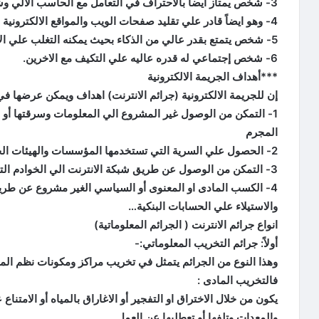
3- شخص يمتاز ايضاً بالاحتراف في التعامل مع الحاسب الآلي وشبكات الانترنت.
4- وهو ايضاً قادر علي تقليد صفحات الويب والمواقع الالكترونية لإصطياد ضحاياه.
5- شخص يتمتع بقدر عالي من الذكاء بحيث يمكنه التغلب علي الاحداث التي توجهه اثناء اصطياده للضحايا
6- شخص إجتماعي له قدره عاليه علي التكيف مع الاخرين.
***أهداف الجريمة الالكترونية
إن للجريمة الالكترونية (جرائم الانترنت) اهداف ويمكن عرضها في 
1- التمكن من الوصول غير المشروع الي المعلومات وسرقتها أو ال
المجرم
2- الحصول علي السرية التي تستخدمها المؤسسات والهيئات الحكومية والأفراد وابتزازهم عن طريق هذه المعلومات
3- التمكن من الوصول عن طريق شبكة الانترنت الي الخوادم التي توفر المعلومات وتعطليها
4- الكسب المادى او المعنوى أو السياسي الغير مشروع عن طريق 
والاستيلاء علي الحسابات البنكية…
انواع جرائم الانترنت ( الجرائم المعلوماتية)
أولاً: جرائم التخريب المعلوماتي:-
وهذا النوع من الجرائم يتمثل في تخريب مراكز ومكونات نظم الم
فالتخريب المادى :
يكون من خلال الاختراق او التفجير أو الاغاراق بالمياه أو الامتنا
والمعدات وتلفها أو تعطليها عن العمل