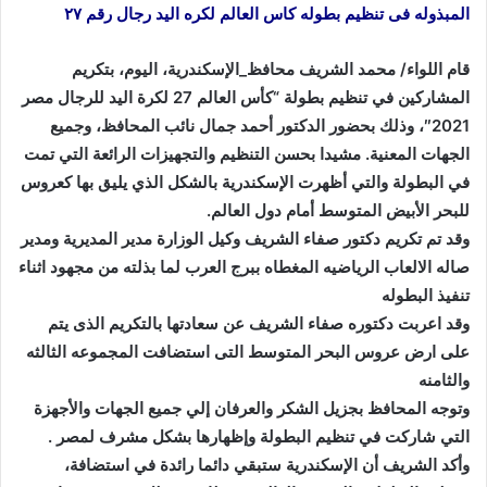
المبذوله فى تنظيم بطوله كاس العالم لكره اليد رجال رقم ٢٧
قام اللواء/ محمد الشريف محافظ_الإسكندرية، اليوم، بتكريم
المشاركين في تنظيم بطولة “كأس العالم 27 لكرة اليد للرجال مصر
2021″، وذلك بحضور الدكتور أحمد جمال نائب المحافظ، وجميع
الجهات المعنية. مشيدا بحسن التنظيم والتجهيزات الرائعة التي تمت
في البطولة والتي أظهرت الإسكندرية بالشكل الذي يليق بها كعروس
للبحر الأبيض المتوسط أمام دول العالم.
وقد تم تكريم دكتور صفاء الشريف وكيل الوزارة مدير المديرية ومدير
صاله الالعاب الرياضيه المغطاه ببرج العرب لما بذلته من مجهود اثناء
تنفيذ البطوله
وقد اعربت دكتوره صفاء الشريف عن سعادتها بالتكريم الذى يتم
على ارض عروس البحر المتوسط التى استضافت المجموعه الثالثه
والثامنه
وتوجه المحافظ بجزيل الشكر والعرفان إلي جميع الجهات والأجهزة
التي شاركت في تنظيم البطولة وإظهارها بشكل مشرف لمصر .
وأكد الشريف أن الإسكندرية ستبقي دائما رائدة في استضافة،