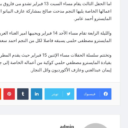
اما الحفل الثالث يقام مساء السبت 3
اعمالها الخاصة يليها النجم مدحت صالح بمشاركة عازف البيانو ا
المايسترو أحمد عامر.
والليلة الرابعة تقام مساء الأحد 14 فبراير و
المايسترو مصطفى حلمى يسبقه فاصلا لكل من النجم احمد سعد و
وتختتم سلسلة الحفلات مساء الإثنين 
بقيادة المايسترو مصطفي حلمي كوكبة من أعماله الخاصة إلى 
إيمان عبدالغني وعازف الأكورديون وائل النجار.
لينكدإن
‏Tumblr
بينتيريست
فيسبوك
تويتر
admin