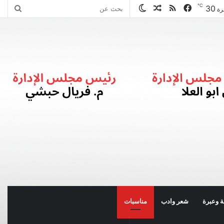
℃
30
فيسبوك
ملخص
مقال
الوضع
بحث
رة
الموقع
عشوائي
المظلم
عن
RSS
 وعبرة
شعر وادب
مناسبات