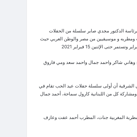
 برئاسة الدكتور مجدي صابر سلسلة من الحفلات
الحب لمده خمس ليالى متتالية بمشاركه ١٥ مطرب ومطربه و موسيقيين من مصر والوطن العربي حيث
وهاني شاكر واحمد جمال واحمد سعد ومي فاروق
ي الشرقية أن أولى سلسلة حفلات عيد الحب تقام في
 محمد الموجي ومشاركة كل من اللبنانية كارول سماحة، أحمد جمال
اير يقام حفل بمشاركة المطربة المغربية جنات، المطرب أحمد عفت وعازف