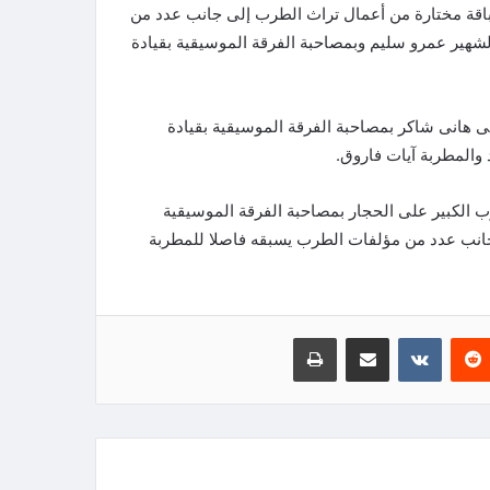
1 فبراير تشدو مى فاروق بباقة مختارة من أعمال تراث الطرب إلى جانب عدد من
لشهير عمرو سليم وبمصاحبة الفرقة الموسيقية بقيادة
يحييها امير الغناء العربى هانى شاكر بمصاحبة الفرقة الموسيقية بقيادة
المطربة آيات فاروق.
15 فبراير حيث يقدم المطرب الكبير على الحجار بمصاحبة الفرقة الموسيقية
جانب عدد من مؤلفات الطرب يسبقه فاصلا للمطربة
‏Reddit
‏VKontakte
مشاركة عبر البريد
طباعة