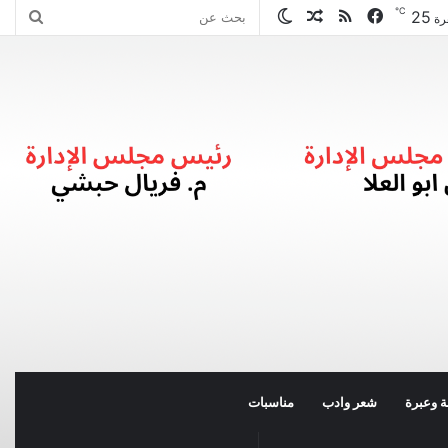
℃
25
فيسبوك
ملخص
مقال
الوضع
بحث
رة
الموقع
عشوائي
المظلم
عن
RSS
 وعبرة
شعر وادب
مناسبات