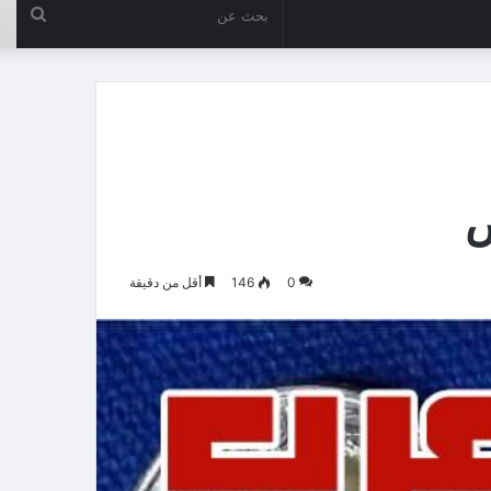
بحث
عن
ض
0
146
أقل من دقيقة