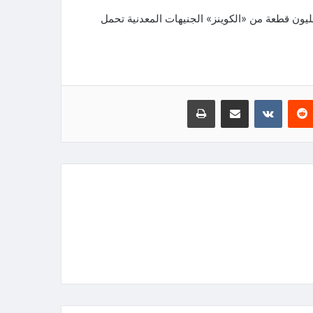
وزير المالية أطباء مصر الملقبين بالجيش الأبيض بطرح ١٥ مليون قطعة من «الكوينز» الجنيهات المعدنية تحمل
‏Reddit
‏VKontakte
مشاركة عبر البريد
طباعة