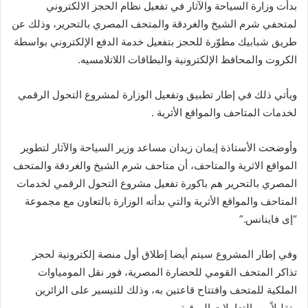
‏‎بدأت وزارة السياحة والآثار في تفعيل نظام الحجز الالكتروني
لمتحفي شرم الشيخ والغردقة والمتحف المصري بالتحرير، وذلك عن
طريق شبابيك مطوّرة للحجز بتفعيل خدمة الدفع الإلكتروني بواسطة
الكروت والمحافظ الإلكترونية والبطاقات اللاتلامسيه.
‏‎ويأتي ذلك في إطار تطبيق وتفعيل الوزارة لمشروع التحول الرقمي
لخدمات المتاحف والمواقع الأثرية .
‏‎وأوضحت الأستاذة إيمان زيدان مساعد وزير السياحة والآثار لتطوير
المواقع الاثرية والمتاحف، أن متاحف شرم الشيخ والغردقة والمتحف
المصري بالتحرير هم باكورة تفعيل مشروع التحول الرقمي لخدمات
المتاحف والمواقع الأثرية والتي بدأته الوزارة بالتعاون مع مجموعة
“إى فاينانس.”
‏‎وفي إطار المشروع سيتم أيضا إطلاق أول منصة إلكترونية لحجز
تذاكر المتحف القومي للحضارة المصرية، فور نقل المومياوات
الملكية للمتحف وافتتاح قاعتين به، وذلك للتيسير على الزائرين
وتقليلاً من التعاملات الورقية.