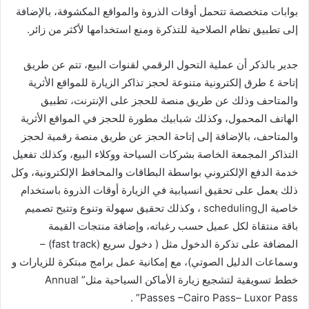
بوابات متخصصة تتحمل أوقات الذروة والمواقع المكشوفة، بالإضافة
إلى تطبيق نظام الصلاحية للتذكرة ومنع استخدامها لأكثر من زائر.
‏‎جدير بالذكر أن عملية التحول الرقمي لقنوات البيع، تتم عن طريق
إتاحة ٤ طرق إلكترونية متنوعة لحجز تذاكر الزيارة للمواقع الأثرية
والمتاحف وذلك عن طريق منصة للحجز على الإنترنت، تطبيق
الهاتف المحمول، وكذلك شبابيك مطورة للحجز في المواقع الأثرية
والمتاحف، بالإضافة إلى إتاحة الحجز عن طريق منصة رقمية لحجز
التذاكر المجمعة الخاصة بشركات السياحة ووكلاء البيع، وكذلك تفعيل
خدمة الدفع الإلكتروني بواسطة البطاقات والمحافظ الإلكترونية، وكل
ذلك يعمل على تحقيق انسيابية في الزيارة أوقات الذروة باستخدام
خاصية الscheduling ، وكذلك تحقيق سهولة وتنوع وتتيح تصميم
باقة منتقاة لكل عميل حسب رغباته، وإضافة منتجات القيمة
المضافة على تذكرة الدخول مثل ( دخول سريع (fast track) –
وسماعات الدليل الصوتي)، مع إمكانية عمل برامج مبتكرة للزيارات و
خطط تسويقية لتشجيع زيارة الأماكن السياحية مثل” Annual
Passes –Cairo Pass– Luxor Pass” .