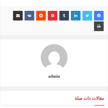
لينكدإن
‏Tumblr
بينتيريست
‏Reddit
‏VKontakte
مشاركة عبر البريد
طباعة
admin
مقالات ذات صلة