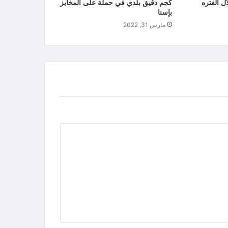
ا باغنيه queenخلال الفتره
كجم دقيق بلدي في حملة على المخابز
بإسنا
مارس 31, 2022