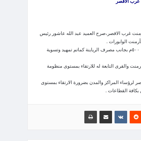
 غرب الأقصر
رمنت غرب الاقصر،صرح العميد عبد الله عاشور رئيس
منت الوابورات .
واضاف انه تم رفع ١٥٠م٣ناتج تطهير الترع ومخلفات مباني بطول ٥٠٠م بجانب مصرف الرياينة كماتم تمهيد وتسوية
منت والقرى التابعة له للارتقاء بمستوى منظومة
 لرؤساء المراكز والمدن بضرورة الارتقاء بمستوى
بكافة القطاعات .
‏Reddit
‏VKontakte
مشاركة عبر البريد
طباعة