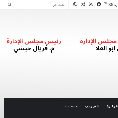
℃
35
فيسبوك
ملخص
مقال
الوضع
بحث
رة
الموقع
عشوائي
المظلم
عن
RSS
 وعبرة
شعر وادب
مناسبات