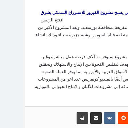
 يفتتح مشروع الفيروز للاستزراع السمكي بشرق
فتتح الرئيس
فريعة بمحافظة بورسعيد، ويعد المشروع الأكبر من
نطقة قناة السويس وشبه جزيرة سيناء وذلك بانشاء
المتحدث باسم رئاسة الجمهورية السفير بسام راضي أوضح أن المشروع سيوفر ١٠ آلاف فرصة عمل مباشرة وغير
ف لتقليص الفجوة بين الإنتاج والاستهلاك وتحقيق
أسواق العربية والأوروبية مما يوفر العملة الصعبة
ئيس أيضًا بالفيديو كونفرنس عدد آخر من المشروعات
ة إلى مشروعات للألبان والإنتاج الحيواني بالنوبارية
‏Reddit
‏VKontakte
مشاركة عبر البريد
طباعة