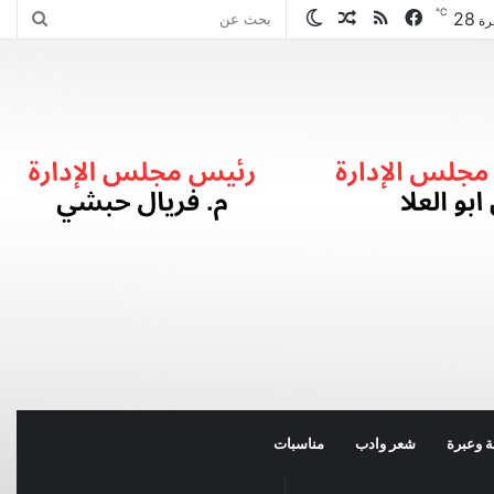
℃
28
فيسبوك
ملخص
مقال
الوضع
بحث
رة
الموقع
عشوائي
المظلم
عن
RSS
 وعبرة
شعر وادب
مناسبات