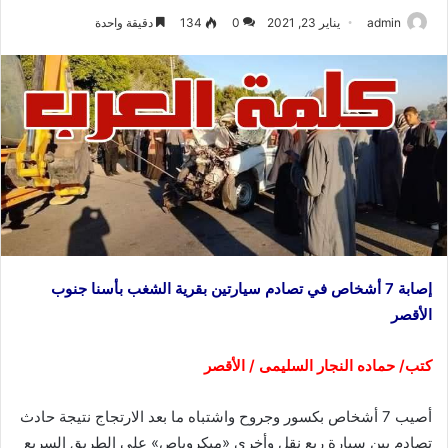
admin
يناير 23, 2021
0
134
دقيقة واحدة
إصابة 7 أشخاص في تصادم سيارتين بقرية الشغب بأسنا جنوب
الأقصر
كتب/ حماده النجار السليمى / الأقصر
أصيب 7 أشخاص بكسور وجروح واشتباه ما بعد الارتجاج نتيجة حادث
تصادم بين سيارة ربع نقل وأخري «ميكروباص» على الطريق السريع