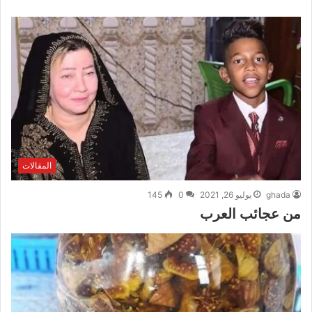
المقالات
ghada
يوليو 26, 2021
0
145
من عجائب العرب