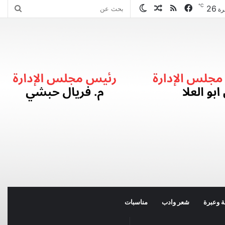
℃
26
فيسبوك
ملخص
مقال
الوضع
بحث
رة
الموقع
عشوائي
المظلم
عن
RSS
 وعبرة
شعر وادب
مناسبات