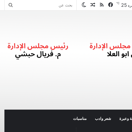
℃
25
فيسبوك
ملخص
مقال
الوضع
بحث
رة
الموقع
عشوائي
المظلم
عن
RSS
 وعبرة
شعر وادب
مناسبات